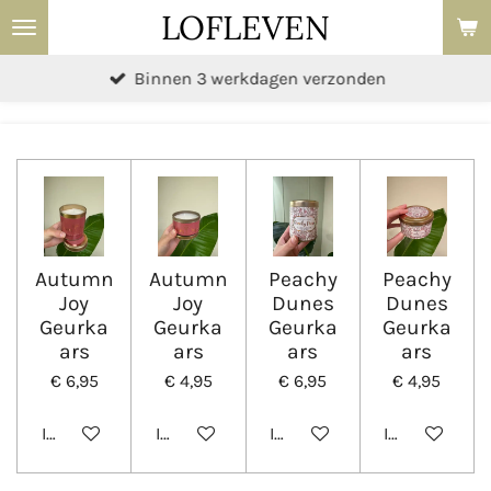
LOFLEVEN
Ga
direct
Binnen 3 werkdagen verzonden
naar
de
hoofdinhoud
Autumn
Autumn
Peachy
Peachy
Joy
Joy
Dunes
Dunes
Geurka
Geurka
Geurka
Geurka
ars
ars
ars
ars
€ 6,95
€ 4,95
€ 6,95
€ 4,95
In winkelwagen
In winkelwagen
In winkelwagen
In winkelwa