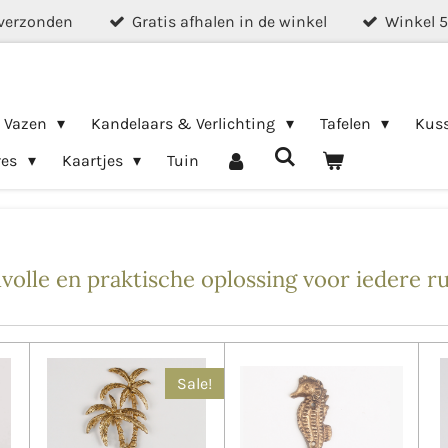
verzonden
Gratis afhalen in de winkel
Winkel 
& Vazen
Kandelaars & Verlichting
Tafelen
Kus
res
Kaartjes
Tuin
volle en praktische oplossing voor iedere r
Sale!