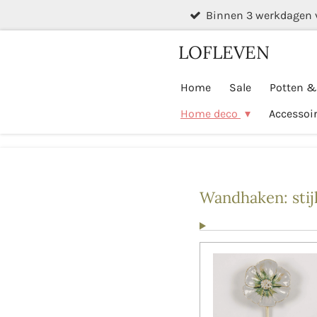
Binnen 3 werkdagen 
Ga
direct
LOFLEVEN
naar
de
Home
Sale
Potten 
hoofdinhoud
Home deco
Accessoi
Wandhaken: stijl