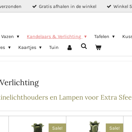
verzonden
Gratis afhalen in de winkel
Winkel 
& Vazen
Kandelaars & Verlichting
Tafelen
Kus
res
Kaartjes
Tuin
Verlichting
inelichthouders en Lampen voor Extra Sfeer
Sale!
Sale!