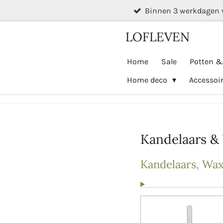
Binnen 3 werkdagen 
Ga
direct
LOFLEVEN
naar
de
Home
Sale
Potten 
hoofdinhoud
Home deco
Accessoi
Kandelaars & 
Kandelaars, Wax