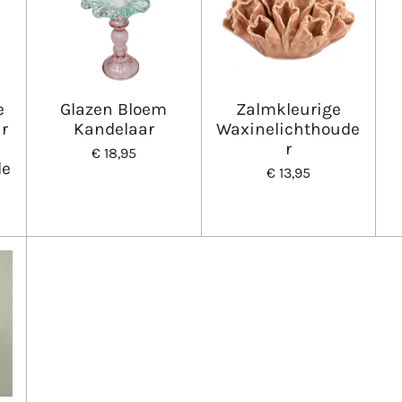
e
Glazen Bloem
Zalmkleurige
r
Kandelaar
Waxinelichthoude
r
€ 18,95
de
€ 13,95