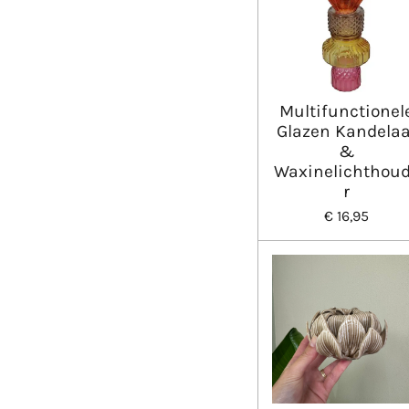
Multifunctionel
Glazen Kandelaa
&
Waxinelichthou
r
€ 16,95