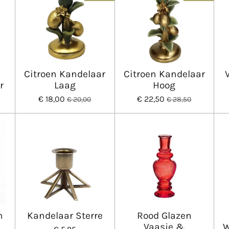
Citroen Kandelaar
Citroen Kandelaar
r
Laag
Hoog
€ 18,00
€ 22,50
€ 20,00
€ 28,50
n
Kandelaar Sterre
Rood Glazen
Vaasje &
W