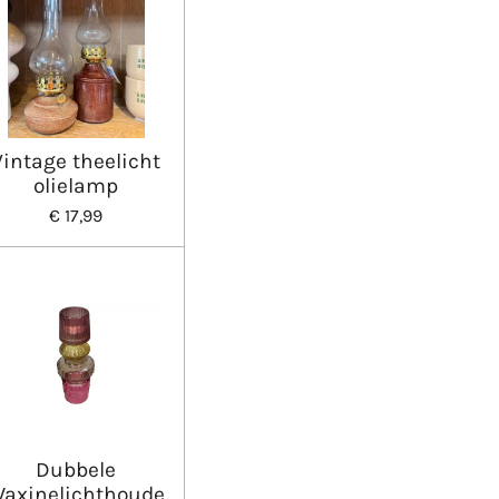
Vintage theelicht
olielamp
€ 17,99
Dubbele
axinelichthoude