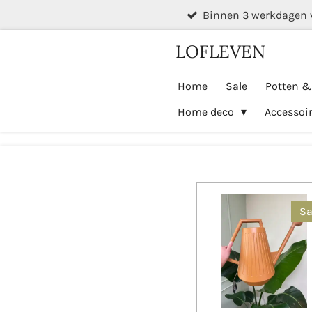
Binnen 3 werkdagen 
Ga
direct
LOFLEVEN
naar
de
Home
Sale
Potten 
hoofdinhoud
Home deco
Accessoi
Sa