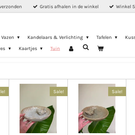
verzonden
Gratis afhalen in de winkel
Winkel 
& Vazen
Kandelaars & Verlichting
Tafelen
Kus
res
Kaartjes
Tuin
le!
Sale!
Sale!