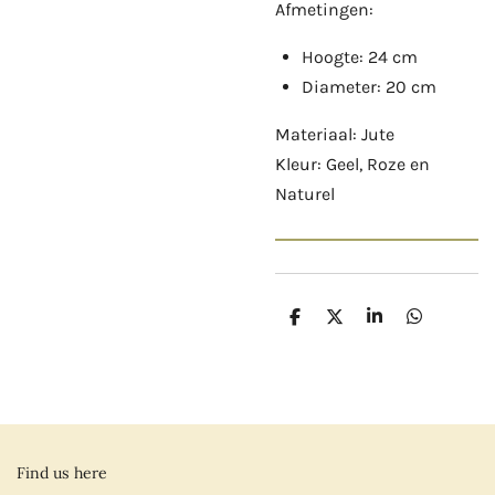
Afmetingen:
Hoogte: 24 cm
Diameter: 20 cm
Materiaal: Jute
Kleur: Geel, Roze en
Naturel
D
D
S
D
e
e
h
e
l
e
a
l
e
l
r
e
n
e
n
Find us here