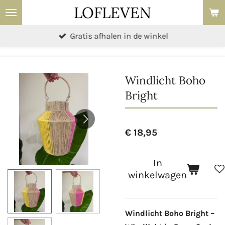
LOFLEVEN
Ga
direct
Gratis afhalen in de winkel
naar
de
hoofdinhoud
Windlicht Boho
Bright
€ 18,95
In
winkelwagen
Windlicht Boho Bright –