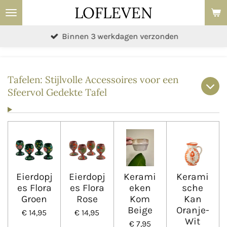
LOFLEVEN
Ga
direct
Binnen 3 werkdagen verzonden
naar
de
hoofdinhoud
Tafelen: Stijlvolle Accessoires voor een
Sfeervol Gedekte Tafel
Eierdopj
Eierdopj
Kerami
Kerami
es Flora
es Flora
eken
sche
Groen
Rose
Kom
Kan
Beige
Oranje-
€ 14,95
€ 14,95
Wit
€ 7,95