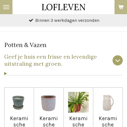
LOFLEVEN
Ga
direct
Binnen 3 werkdagen verzonden
naar
de
hoofdinhoud
Potten & Vazen
Geef je huis een frisse en levendige
uitstraling met groen.
Kerami
Kerami
Kerami
Kerami
sche
sche
sche
sche