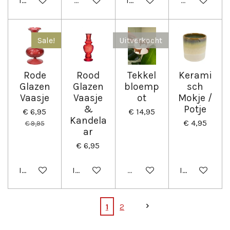
In winkelwagen
Uitverkocht
In winkelwagen
Uitverkocht
Sale!
Uitverkocht
Rode
Rood
Tekkel
Kerami
Glazen
Glazen
bloemp
sch
Vaasje
Vaasje
ot
Mokje /
&
Potje
€ 6,95
€ 14,95
Kandela
€ 4,95
€ 9,95
ar
€ 6,95
In winkelwagen
In winkelwagen
Uitverkocht
In winkelwag
1
2