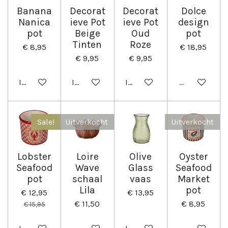
Banana
Decorat
Decorat
Dolce
Nanica
ieve Pot
ieve Pot
design
pot
Beige
Oud
pot
Tinten
Roze
€ 8,95
€ 18,95
€ 9,95
€ 9,95
In winkelwagen
In winkelwagen
In winkelwagen
Uitverkocht
Sale!
Uitverkocht
Uitverkocht
Lobster
Loire
Olive
Oyster
Seafood
Wave
Glass
Seafood
pot
schaal
vaas
Market
Lila
pot
€ 12,95
€ 13,95
€ 11,50
€ 8,95
€ 15,95