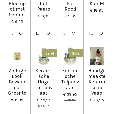
Bloemp
Pot
Pot
Kan M
ot met
Paars
Rood
€ 18,95
Schotel
€ 9,95
€ 9,95
€ 9,95
In winkelwagen
In winkelwagen
In winkelwagen
In winkelwag
Sale!
Sale!
Vintage
Kerami
Kerami
Handge
Look
sche
sche
maakte
Bewaar
Hoge
Tulpenv
Kerami
pot
Tulpenv
aas
sche
Groente
aas
Vaas
€ 39,95
€ 8,95
€ 55,95
€ 28,95
€ 49,95
€ 65,95