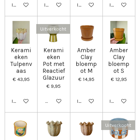
In winkelwagen
In winkelwagen
In winkelwagen
In winkelwag
Uitverkocht
Kerami
Kerami
Amber
Amber
eken
eken
Clay
Clay
Tulpenv
Pot met
bloemp
bloemp
aas
Reactief
ot M
ot S
Glazuur
€ 43,95
€ 14,95
€ 12,95
€ 9,95
In winkelwagen
Uitverkocht
In winkelwagen
In winkelwag
Uitverkocht