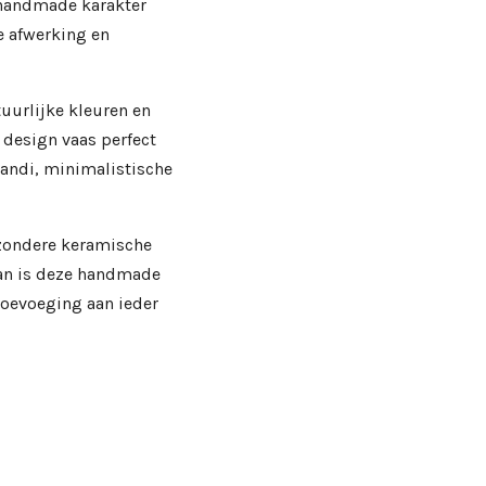
t handmade karakter
e afwerking en
uurlijke kleuren en
design vaas perfect
andi, minimalistische
jzondere keramische
Dan is deze handmade
toevoeging aan ieder