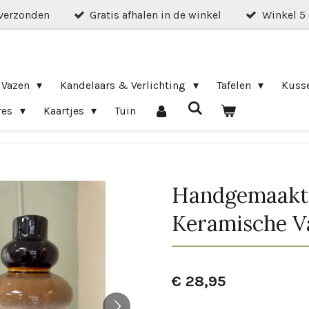
verzonden
Gratis afhalen in de winkel
Winkel 5
 Vazen
Kandelaars & Verlichting
Tafelen
Kuss
res
Kaartjes
Tuin
Handgemaakt
Keramische V
€ 28,95