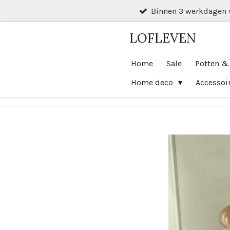
Binnen 3 werkdagen 
Ga
direct
LOFLEVEN
naar
de
Home
Sale
Potten &
hoofdinhoud
Home deco
Accessoi