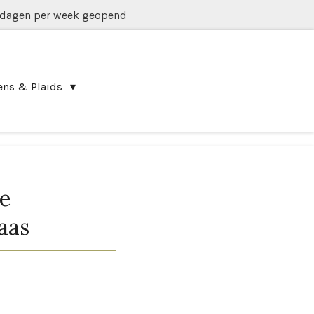
 dagen per week geopend
ens & Plaids
e
aas