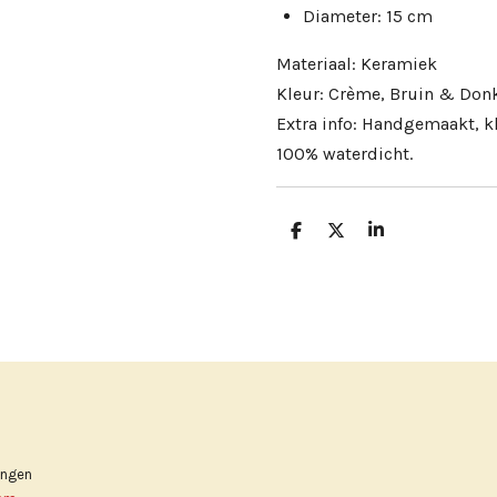
Diameter: 15 cm
Materiaal: Keramiek
Kleur: Crème, Bruin & Don
Extra info: Handgemaakt, kl
100% waterdicht.
D
D
S
e
e
h
l
e
a
e
l
r
n
e
ingen