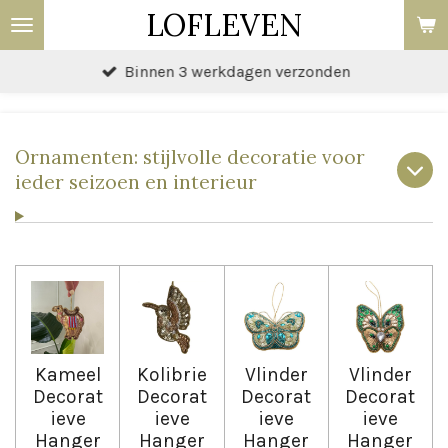
LOFLEVEN
Ga
direct
Binnen 3 werkdagen verzonden
naar
de
hoofdinhoud
Ornamenten: stijlvolle decoratie voor
ieder seizoen en interieur
Kameel
Kolibrie
Vlinder
Vlinder
Decorat
Decorat
Decorat
Decorat
ieve
ieve
ieve
ieve
Hanger
Hanger
Hanger
Hanger