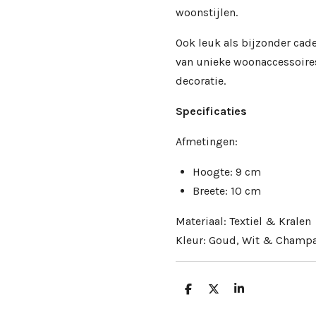
woonstijlen.
Ook leuk als bijzonder cade
van unieke woonaccessoires 
decoratie.
Specificaties
Afmetingen:
Hoogte: 9 cm
Breete: 10 cm
Materiaal: Textiel & Kralen
Kleur: Goud, Wit & Champ
D
D
S
e
e
h
l
e
a