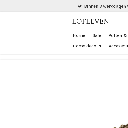
Binnen 3 werkdagen 
Ga
direct
LOFLEVEN
naar
de
Home
Sale
Potten &
hoofdinhoud
Home deco
Accessoi