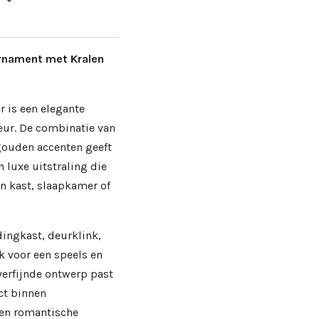
rnament met Kralen
r is een elegante
eur. De combinatie van
 gouden accenten geeft
 luxe uitstraling die
en kast, slaapkamer of
ingkast, deurklink,
k voor een speels en
 verfijnde ontwerp past
ct binnen
en romantische