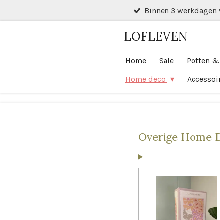
Binnen 3 werkdagen 
Ga
direct
LOFLEVEN
naar
de
Home
Sale
Potten &
hoofdinhoud
Home deco
Accessoi
Overige Home De