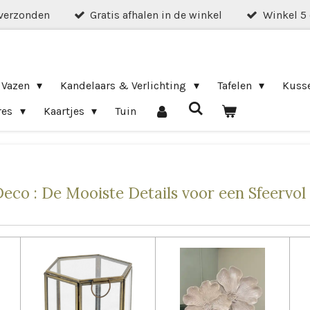
verzonden
Gratis afhalen in de winkel
Winkel 5
 Vazen
Kandelaars & Verlichting
Tafelen
Kuss
res
Kaartjes
Tuin
co : De Mooiste Details voor een Sfeervol 