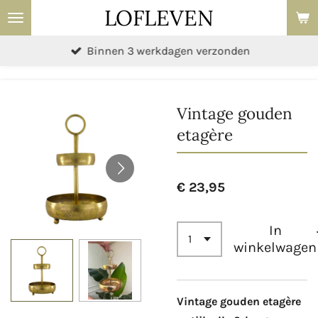
LOFLEVEN
Ga
direct
Binnen 3 werkdagen verzonden
naar
de
hoofdinhoud
Vintage gouden
etagère
€ 23,95
In
winkelwagen
Vintage gouden etagère