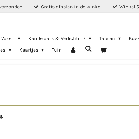
verzonden
Gratis afhalen in de winkel
Winkel 
& Vazen
Kandelaars & Verlichting
Tafelen
Kus
res
Kaartjes
Tuin
g.