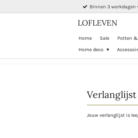
Binnen 3 werkdagen 
Ga
direct
LOFLEVEN
naar
de
Home
Sale
Potten 
hoofdinhoud
Home deco
Accessoi
Verlanglijst
Jouw verlanglijst is lee