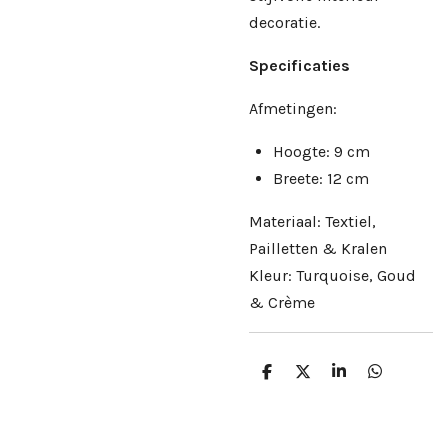
decoratie.
Specificaties
Afmetingen:
Hoogte: 9 cm
Breete: 12 cm
Materiaal: Textiel,
Pailletten & Kralen
Kleur: Turquoise, Goud
& Crème
D
D
S
D
e
e
h
e
l
e
a
l
e
l
r
e
n
e
n