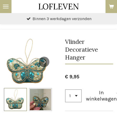
LOFLEVEN
Ga
direct
Binnen 3 werkdagen verzonden
naar
de
hoofdinhoud
Vlinder
Decoratieve
Hanger
€ 9,95
In
winkelwagen