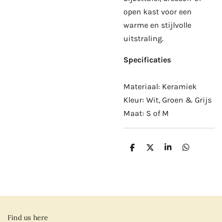
open kast voor een
warme en stijlvolle
uitstraling.
Specificaties
Materiaal: Keramiek
Kleur: Wit, Groen & Grijs
Maat: S of M
D
D
S
D
e
e
h
e
l
e
a
l
e
l
r
e
n
e
n
Find us here