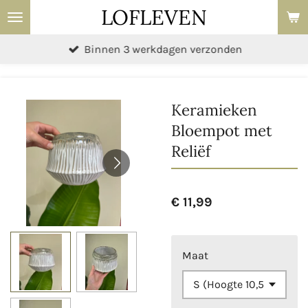
LOFLEVEN
Ga
direct
Binnen 3 werkdagen verzonden
naar
de
hoofdinhoud
Keramieken
Bloempot met
Reliëf
€ 11,99
Maat