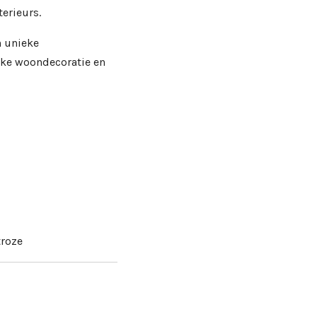
terieurs.
n unieke
jke woondecoratie en
troze