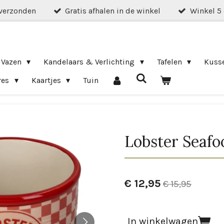
verzonden
Gratis afhalen in de winkel
Winkel 5
 Vazen
Kandelaars & Verlichting
Tafelen
Kuss
res
Kaartjes
Tuin
Lobster Seafo
€ 12,95
€ 15,95
In winkelwagen