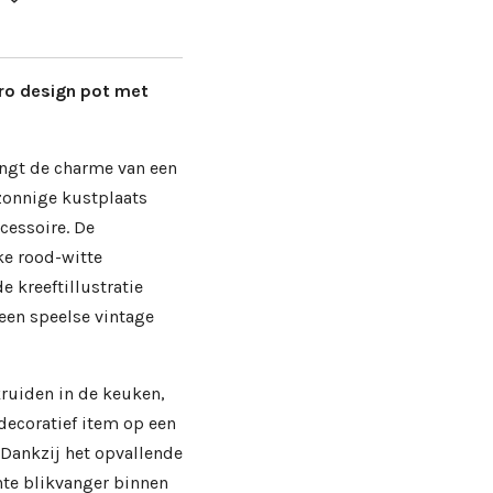
ro design pot met
engt de charme van een
 zonnige kustplaats
cessoire. De
ke rood-witte
e kreeftillustratie
een speelse vintage
kruiden in de keuken,
decoratief item op een
. Dankzij het opvallende
hte blikvanger binnen