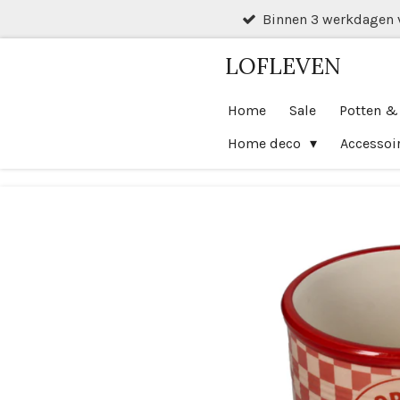
Binnen 3 werkdagen 
Ga
direct
LOFLEVEN
naar
de
Home
Sale
Potten &
hoofdinhoud
Home deco
Accessoi