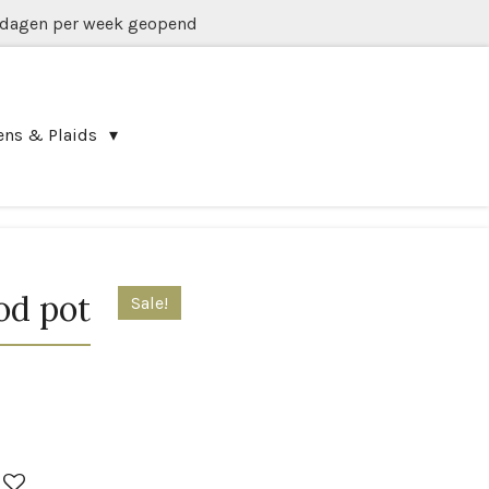
 dagen per week geopend
ens & Plaids
od pot
Sale!