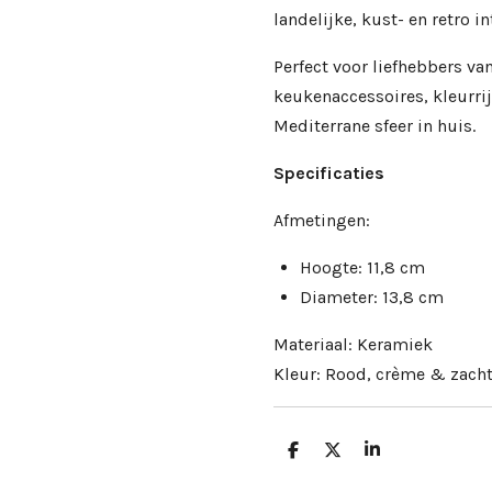
landelijke, kust- en retro in
Perfect voor liefhebbers va
keukenaccessoires, kleurri
Mediterrane sfeer in huis.
Specificaties
Afmetingen:
Hoogte: 11,8 cm
Diameter: 13,8 cm
Materiaal: Keramiek
Kleur: Rood, crème & zach
D
D
S
e
e
h
l
e
a