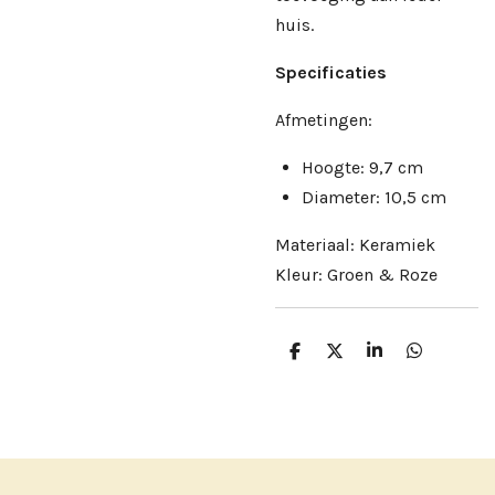
huis.
Specificaties
Afmetingen:
Hoogte: 9,7 cm
Diameter: 10,5 cm
Materiaal: Keramiek
Kleur: Groen & Roze
D
D
S
D
e
e
h
e
l
e
a
l
e
l
r
e
n
e
n