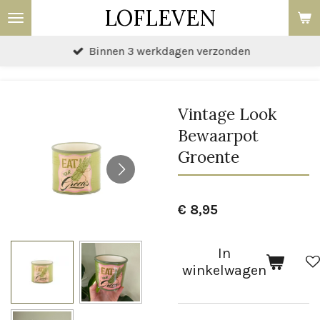
LOFLEVEN
Ga
direct
Binnen 3 werkdagen verzonden
naar
de
hoofdinhoud
Vintage Look
Bewaarpot
Groente
€ 8,95
In
winkelwagen