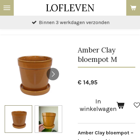
LOFLEVEN
Ga
direct
Binnen 3 werkdagen verzonden
naar
de
hoofdinhoud
Amber Clay
bloempot M
€ 14,95
In
winkelwagen
Amber Clay bloempot –