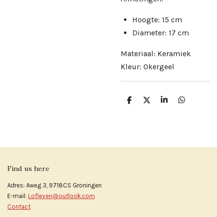
Hoogte: 15 cm
Diameter: 17 cm
Materiaal: Keramiek
Kleur: Okergeel
D
D
S
D
e
e
h
e
l
e
a
l
e
l
r
e
n
e
n
Find us here
Adres: Aweg 3, 9718CS Groningen
E-mail:
Lofleven@outlook.com
Contact