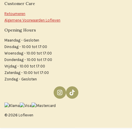
Customer Care
Retourneren
Algemene Voorwaarden Lofleven
Opening Hours
Maandag - Gesloten
Dinsdag - 10:00 tot 17:00
Woensdag - 10:00 tot 17:00
Donderdag - 10:00 tot 17:00
Vrijdag - 10:00 tot 17:00
Zaterdag - 10:00 tot 17:00
Zondag - Gesloten
I
T
n
i
s
k
t
T
© 2026 Lofleven
a
o
g
k
r