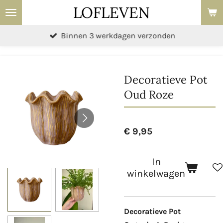
LOFLEVEN
Ga
direct
Binnen 3 werkdagen verzonden
naar
de
hoofdinhoud
Decoratieve Pot
Oud Roze
€ 9,95
In
winkelwagen
Decoratieve Pot