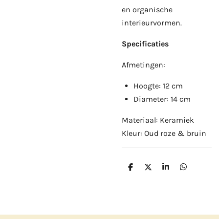
en organische
interieurvormen.
Specificaties
Afmetingen:
Hoogte: 12 cm
Diameter: 14 cm
Materiaal: Keramiek
Kleur: Oud roze & bruin
D
D
S
D
e
e
h
e
l
e
a
l
e
l
r
e
n
e
n