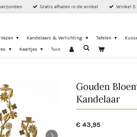
verzonden
Gratis afhalen in de winkel
Winkel 5
 Vazen
Kandelaars & Verlichting
Tafelen
Kuss
res
Kaartjes
Tuin
Gouden Bloe
Kandelaar
€ 43,95