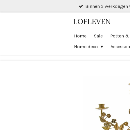
Binnen 3 werkdagen 
Ga
direct
LOFLEVEN
naar
de
Home
Sale
Potten &
hoofdinhoud
Home deco
Accessoi