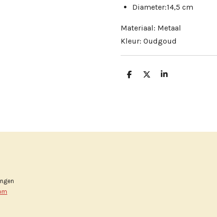
Diameter:14,5 cm
Materiaal: Metaal
Kleur: Oudgoud
D
D
S
e
e
h
l
e
a
e
l
r
n
e
ingen
com