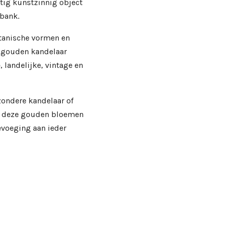
tig kunstzinnig object
rbank.
tanische vormen en
e gouden kandelaar
 landelijke, vintage en
zondere kandelaar of
is deze gouden bloemen
evoeging aan ieder