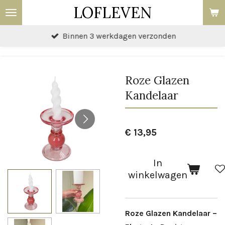
LOFLEVEN
Ga
direct
Binnen 3 werkdagen verzonden
naar
de
hoofdinhoud
Roze Glazen
Kandelaar
€ 13,95
In
winkelwagen
Roze Glazen Kandelaar –