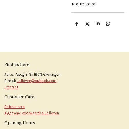
Kleur: Roze
D
D
S
D
e
e
h
e
l
e
a
l
e
l
r
e
n
e
n
Find us here
Adres: Aweg 3, 9718CS Groningen
E-mail:
Lofleven@outlook.com
Contact
Customer Care
Retourneren
Algemene Voorwaarden Lofleven
Opening Hours