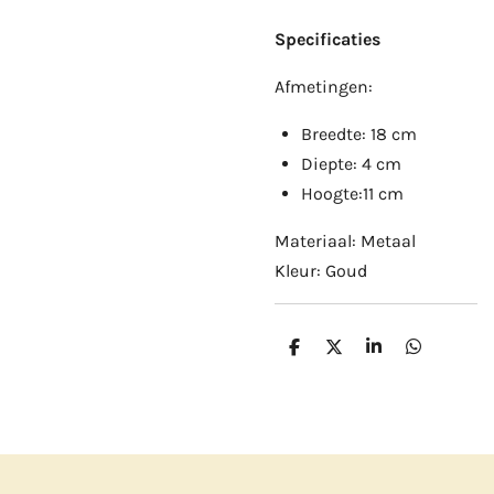
Specificaties
Afmetingen:
Breedte: 18 cm
Diepte: 4 cm
Hoogte:11 cm
Materiaal: Metaal
Kleur: Goud
D
D
S
D
e
e
h
e
l
e
a
l
e
l
r
e
n
e
n