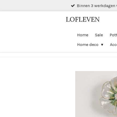
Binnen 3 werkdagen 
Ga
direct
LOFLEVEN
naar
de
hoofdinhoud
Home
Sale
Pot
Home deco
Acc