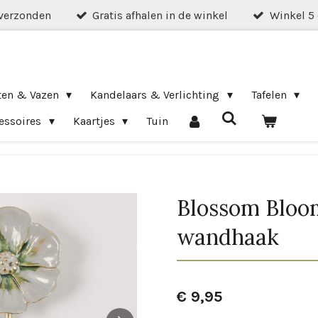
verzonden
Gratis afhalen in de winkel
Winkel 5
ten & Vazen
Kandelaars & Verlichting
Tafelen
essoires
Kaartjes
Tuin
Blossom Bloo
wandhaak
€ 9,95