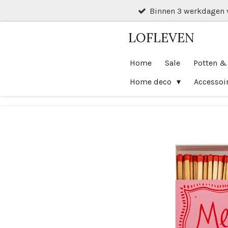
Binnen 3 werkdagen 
Ga
direct
LOFLEVEN
naar
de
Home
Sale
Potten &
hoofdinhoud
Home deco
Accessoi