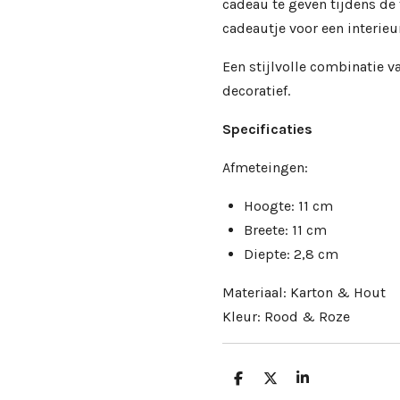
cadeau te geven tijdens de 
cadeautje voor een interieur
Een stijlvolle combinatie v
decoratief.
Specificaties
Afmeteingen:
Hoogte: 11 cm
Breete: 11 cm
Diepte: 2,8 cm
Materiaal: Karton & Hout
Kleur: Rood & Roze
D
D
S
e
e
h