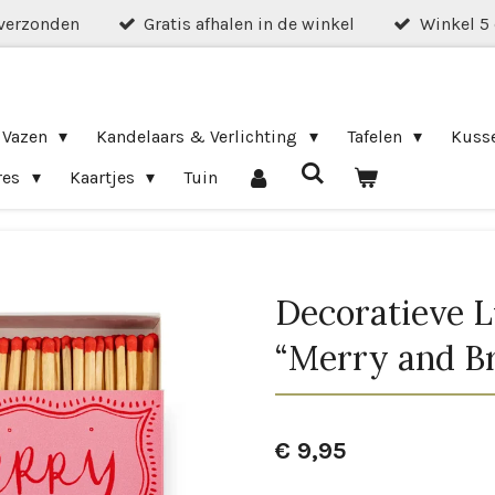
verzonden
Gratis afhalen in de winkel
Winkel 5
 Vazen
Kandelaars & Verlichting
Tafelen
Kuss
res
Kaartjes
Tuin
Decoratieve L
“Merry and Br
€ 9,95