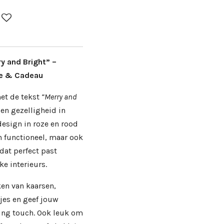
y and Bright” –
re & Cadeau
met de tekst
“Merry and
en gezelligheid in
 design in roze en rood
en functioneel, maar ook
dat perfect past
e interieurs.
ken van kaarsen,
jes en geef jouw
hing touch. Ook leuk om