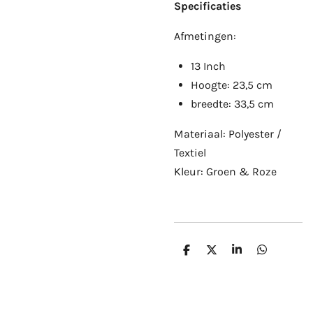
Specificaties
Afmetingen:
13 Inch
Hoogte: 23,5 cm
breedte: 33,5 cm
Materiaal: Polyester /
Textiel
Kleur: Groen & Roze
D
D
S
D
e
e
h
e
l
e
a
l
e
l
r
e
n
e
n