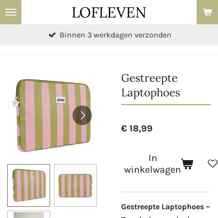
LOFLEVEN
Ga
direct
Binnen 3 werkdagen verzonden
naar
de
hoofdinhoud
Gestreepte
Laptophoes
€ 18,99
In
winkelwagen
Gestreepte Laptophoes –