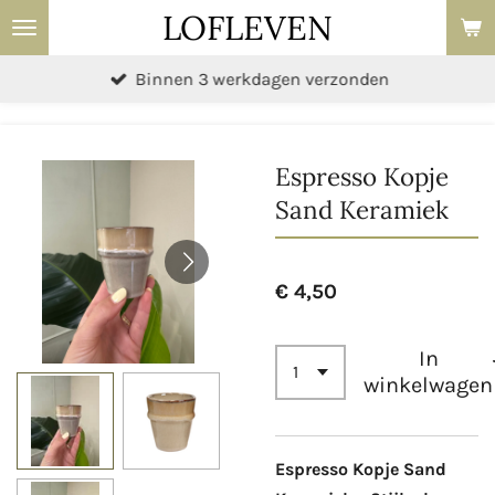
LOFLEVEN
Ga
direct
Binnen 3 werkdagen verzonden
naar
de
hoofdinhoud
Espresso Kopje
Sand Keramiek
€ 4,50
In
winkelwagen
Espresso Kopje Sand