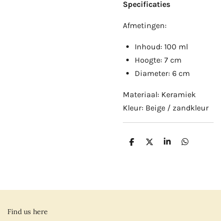
Specificaties
Afmetingen:
Inhoud: 100 ml
Hoogte: 7 cm
Diameter: 6 cm
Materiaal: Keramiek
Kleur: Beige / zandkleur
D
D
S
D
e
e
h
e
l
e
a
l
e
l
r
e
n
e
n
Find us here