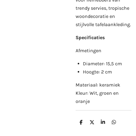
trendy servies, tropische
woondecoratie en
stijlvolle tafelaankleding.
Specificaties
Afmetingen
Diameter: 15,5 cm
Hoogte: 2 cm
Materiaal: keramiek
Kleur: Wit, groen en
oranje
D
D
S
D
e
e
h
e
l
e
a
l