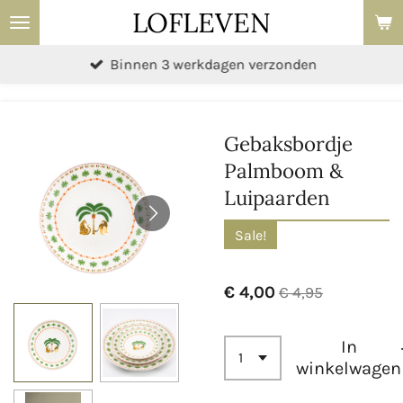
LOFLEVEN
Ga
direct
Binnen 3 werkdagen verzonden
naar
de
hoofdinhoud
Gebaksbordje
Palmboom &
Luipaarden
Sale!
€ 4,00
€ 4,95
In
winkelwagen