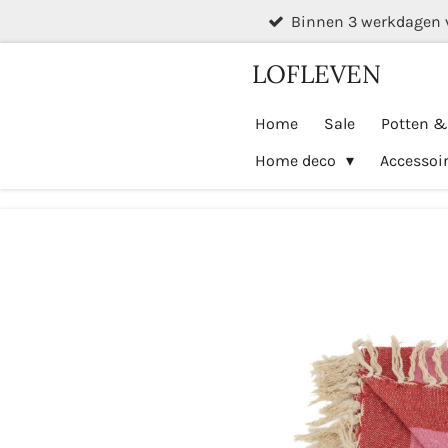
Binnen 3 werkdagen 
Ga
direct
LOFLEVEN
naar
de
Home
Sale
Potten 
hoofdinhoud
Home deco
Accessoi