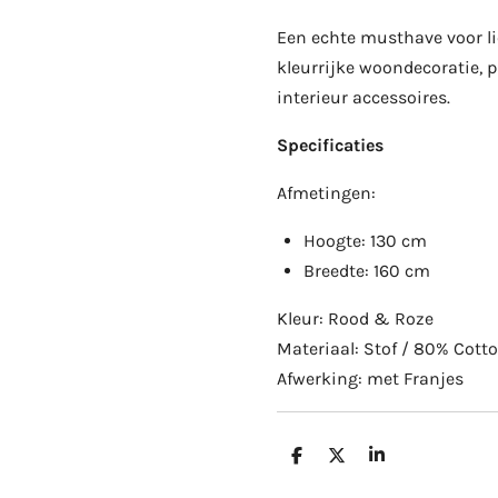
Een echte musthave voor l
kleurrijke woondecoratie, 
interieur accessoires.
Specificaties
Afmetingen:
Hoogte: 130 cm
Breedte: 160 cm
Kleur: Rood & Roze
Materiaal: Stof / 80% Cot
Afwerking: met Franjes
D
D
S
e
e
h
l
e
a