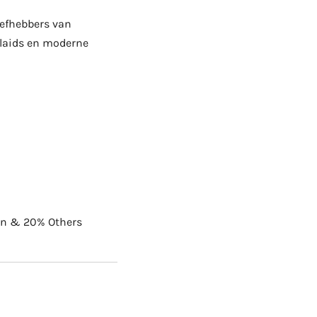
iefhebbers van
plaids en moderne
ton & 20% Others