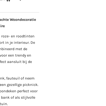
Zachte Woondecoratie
ire
e roze- en roodtinten
rt in je interieur. De
mbineerd met de
voor een trendy en
fect aansluit bij de
ank, fauteuil of neem
en gezellige picknick.
woondeken perfect voor
ank of als stijlvolle
tuin.