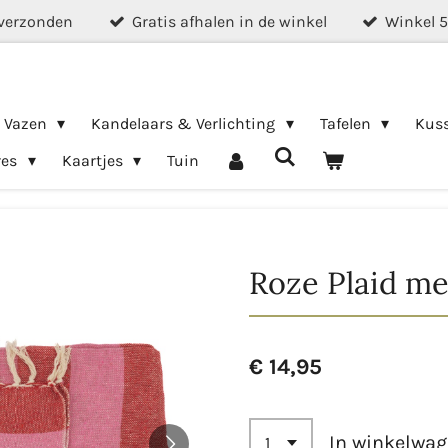
verzonden
Gratis afhalen in de winkel
Winkel 
& Vazen
Kandelaars & Verlichting
Tafelen
Kus
res
Kaartjes
Tuin
Roze Plaid me
€ 14,95
In winkelwa