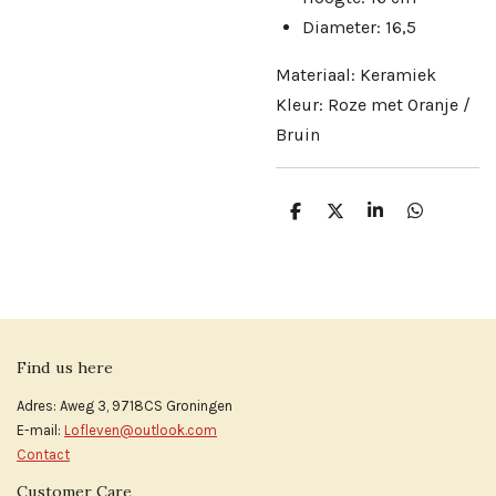
Diameter: 16,5
Materiaal: Keramiek
Kleur: Roze met Oranje /
Bruin
D
D
S
D
e
e
h
e
l
e
a
l
e
l
r
e
n
e
n
Find us here
Adres: Aweg 3, 9718CS Groningen
E-mail:
Lofleven@outlook.com
Contact
Customer Care