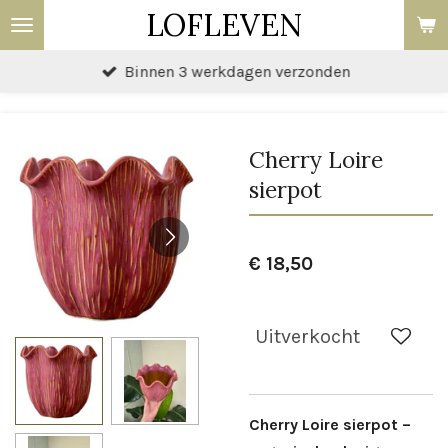
LOFLEVEN
Ga
direct
Binnen 3 werkdagen verzonden
naar
de
hoofdinhoud
Cherry Loire
sierpot
€ 18,50
Uitverkocht
Cherry Loire sierpot –