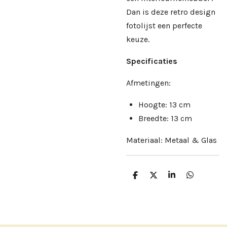
Dan is deze retro design
fotolijst een perfecte
keuze.
Specificaties
Afmetingen:
Hoogte: 13 cm
Breedte: 13 cm
Materiaal: Metaal & Glas
D
D
S
D
e
e
h
e
l
e
a
l
e
l
r
e
n
e
n