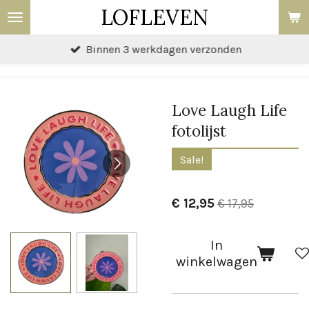
LOFLEVEN
Ga
direct
Binnen 3 werkdagen verzonden
naar
de
hoofdinhoud
Love Laugh Life
fotolijst
Sale!
€ 12,95
€ 17,95
In
winkelwagen