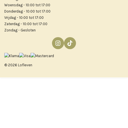
Woensdag - 10:00 tot 17:00
Donderdag - 10:00 tot 17:00
Vrijdag - 10:00 tot 17:00
Zaterdag - 10:00 tot 17:00
Zondag - Gesloten
I
T
n
i
s
k
t
T
© 2026 Lofleven
a
o
g
k
r
a
m