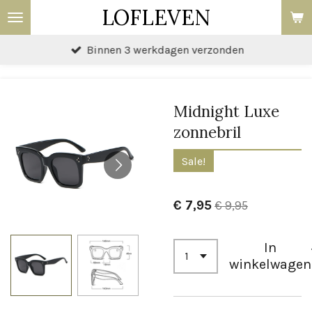
LOFLEVEN
Ga
direct
Binnen 3 werkdagen verzonden
naar
de
hoofdinhoud
Midnight Luxe
zonnebril
Sale!
€ 7,95
€ 9,95
In
winkelwagen