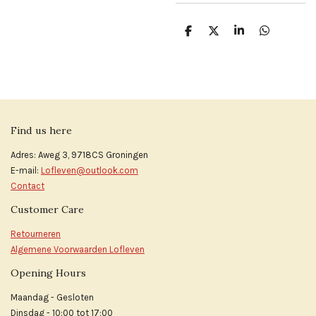
D
D
S
D
e
e
h
e
l
e
a
l
e
l
r
e
n
e
n
Find us here
Adres: Aweg 3, 9718CS Groningen
E-mail:
Lofleven@outlook.com
Contact
Customer Care
Retourneren
Algemene Voorwaarden Lofleven
Opening Hours
Maandag - Gesloten
Dinsdag - 10:00 tot 17:00