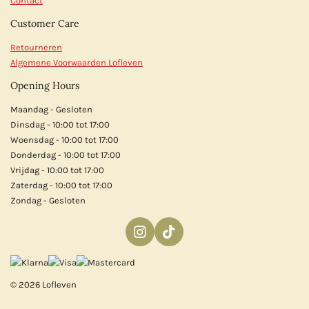
Contact
Customer Care
Retourneren
Algemene Voorwaarden Lofleven
Opening Hours
Maandag - Gesloten
Dinsdag - 10:00 tot 17:00
Woensdag - 10:00 tot 17:00
Donderdag - 10:00 tot 17:00
Vrijdag - 10:00 tot 17:00
Zaterdag - 10:00 tot 17:00
Zondag - Gesloten
I
T
n
i
s
k
t
T
© 2026 Lofleven
a
o
g
k