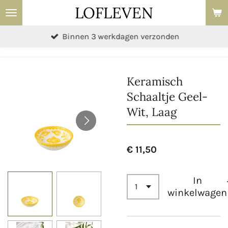
LOFLEVEN
Ga
direct
Binnen 3 werkdagen verzonden
naar
de
hoofdinhoud
Keramisch
Schaaltje Geel-
Wit, Laag
€ 11,50
In
winkelwagen