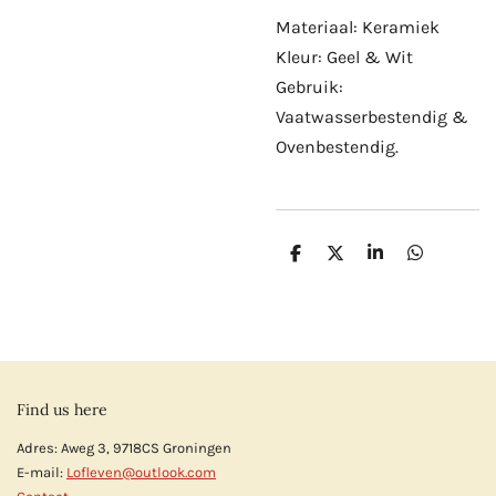
Materiaal: Keramiek
Kleur: Geel & Wit
Gebruik:
Vaatwasserbestendig &
Ovenbestendig.
D
D
S
D
e
e
h
e
l
e
a
l
e
l
r
e
n
e
n
Find us here
Adres: Aweg 3, 9718CS Groningen
E-mail:
Lofleven@outlook.com