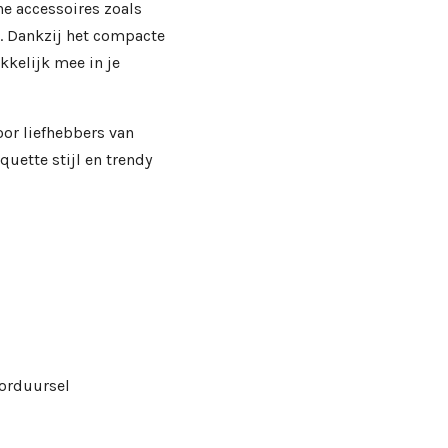
ne accessoires zoals
s. Dankzij het compacte
kelijk mee in je
or liefhebbers van
quette stijl en trendy
borduursel