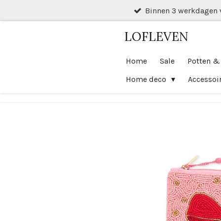
Binnen 3 werkdagen 
Ga
direct
LOFLEVEN
naar
de
Home
Sale
Potten &
hoofdinhoud
Home deco
Accessoi