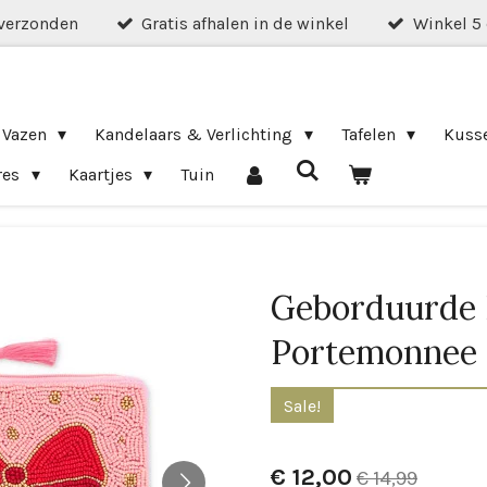
verzonden
Gratis afhalen in de winkel
Winkel 5
 Vazen
Kandelaars & Verlichting
Tafelen
Kuss
res
Kaartjes
Tuin
Geborduurde 
Portemonnee 
Sale!
€ 12,00
€ 14,99