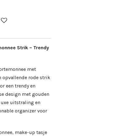
onnee Strik – Trendy
 portemonnee met
 opvallende rode strik
oor een trendy en
lse design met gouden
luxe uitstraling en
onable organizer voor
onnee, make-up tasje