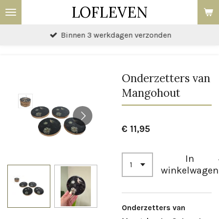
LOFLEVEN
Ga
direct
Binnen 3 werkdagen verzonden
naar
de
hoofdinhoud
Onderzetters van
Mangohout
€ 11,95
In
winkelwagen
Onderzetters van