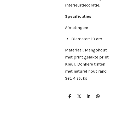
interieurdecoratie.
Specificaties
Afmetingen:
Diameter: 10 cm
Materiaal: Mangohout
met print gelakte print
Kleur: Donkere tinten
met naturel hout rand
Set: 4 stuks
D
D
S
D
e
e
h
e
l
e
a
l
e
l
r
e
n
e
n