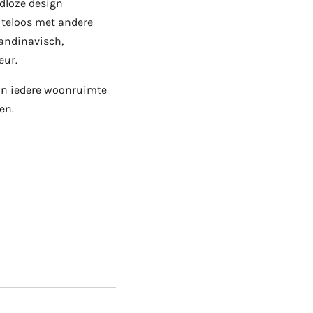
jdloze design
iteloos met andere
andinavisch,
eur.
an iedere woonruimte
en.