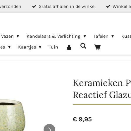
verzonden
Gratis afhalen in de winkel
Winkel 
& Vazen
Kandelaars & Verlichting
Tafelen
Kus
res
Kaartjes
Tuin
Keramieken P
Reactief Glaz
€ 9,95