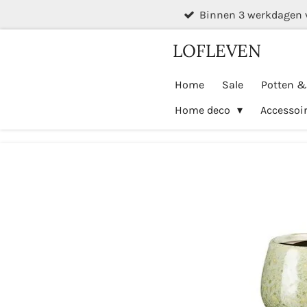
Binnen 3 werkdagen 
Ga
direct
LOFLEVEN
naar
de
Home
Sale
Potten 
hoofdinhoud
Home deco
Accessoi