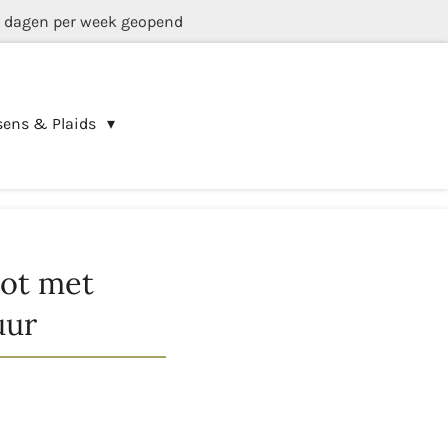
5 dagen per week geopend
sens & Plaids
ot met
uur