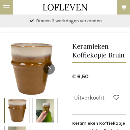
LOFLEVEN
Ga
direct
Binnen 3 werkdagen verzonden
naar
de
hoofdinhoud
Keramieken
Koffiekopje Bruin
€ 6,50
Uitverkocht
Keramieken Koffiekopje