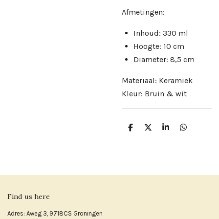
Afmetingen:
Inhoud: 330 ml
Hoogte: 10 cm
Diameter: 8,5 cm
Materiaal: Keramiek
Kleur: Bruin & wit
D
D
S
D
e
e
h
e
l
e
a
l
e
l
r
e
n
e
n
Find us here
Adres: Aweg 3, 9718CS Groningen