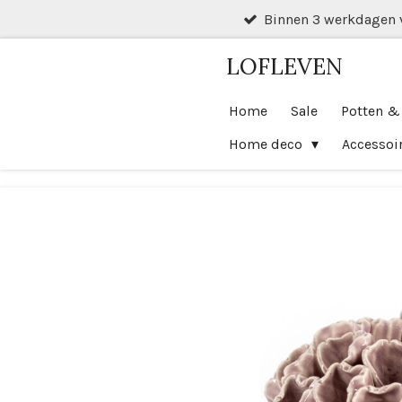
Binnen 3 werkdagen 
Ga
direct
LOFLEVEN
naar
de
Home
Sale
Potten &
hoofdinhoud
Home deco
Accessoi