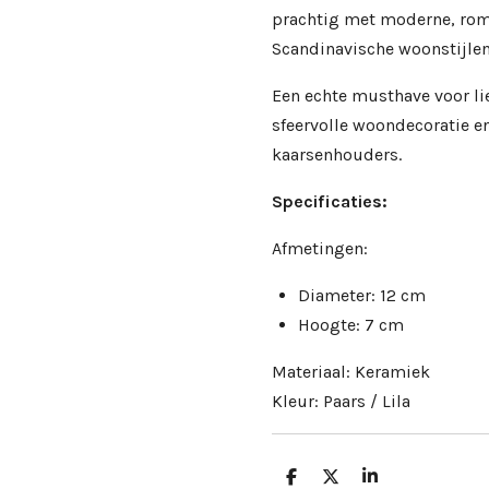
prachtig met moderne, rom
Scandinavische woonstijlen
Een echte musthave voor li
sfeervolle woondecoratie en 
kaarsenhouders.
Specificaties:
Afmetingen:
Diameter: 12 cm
Hoogte: 7 cm
Materiaal: Keramiek
Kleur: Paars / Lila
D
D
S