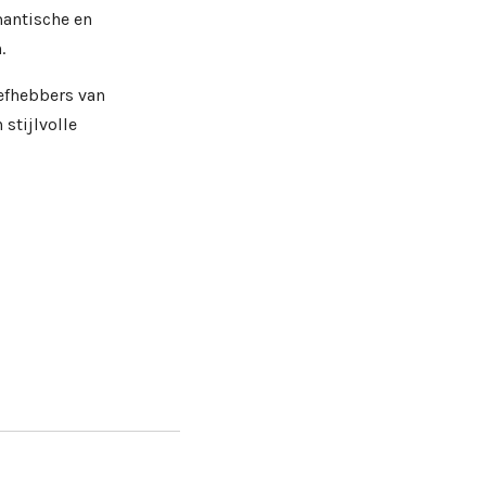
antische en
.
efhebbers van
stijlvolle