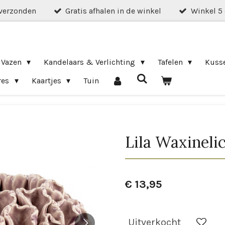
verzonden
Gratis afhalen in de winkel
Winkel 5
 Vazen
Kandelaars & Verlichting
Tafelen
Kuss
res
Kaartjes
Tuin
Lila Waxineli
€ 13,95
Uitverkocht