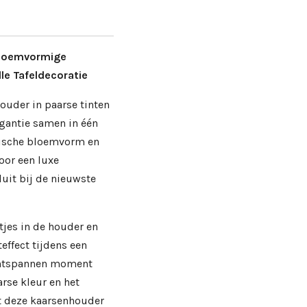
 Bloemvormige
le Tafeldecoratie
houder in paarse tinten
egantie samen in één
nische bloemvorm en
oor een luxe
luit bij de nieuwste
tjes in de houder en
teffect tijdens een
 ontspannen moment
arse kleur en het
t deze kaarsenhouder