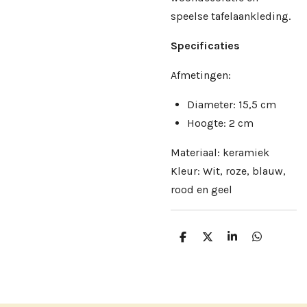
speelse tafelaankleding.
Specificaties
Afmetingen:
Diameter: 15,5 cm
Hoogte: 2 cm
Materiaal: keramiek
Kleur: Wit, roze, blauw,
rood en geel
D
D
S
D
e
e
h
e
l
e
a
l
e
l
r
e
n
e
n