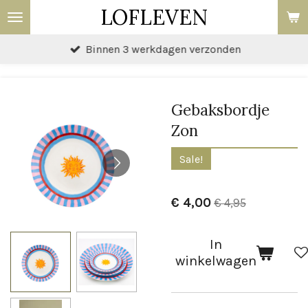
LOFLEVEN
Ga
direct
Binnen 3 werkdagen verzonden
naar
de
hoofdinhoud
Gebaksbordje
Zon
Sale!
€ 4,00
€ 4,95
In
winkelwagen