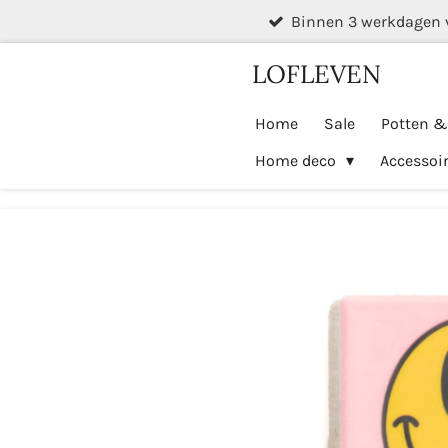
Binnen 3 werkdagen 
Ga
direct
LOFLEVEN
naar
de
Home
Sale
Potten 
hoofdinhoud
Home deco
Accessoi