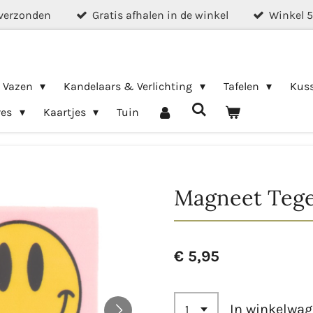
verzonden
Gratis afhalen in de winkel
Winkel 
& Vazen
Kandelaars & Verlichting
Tafelen
Kus
res
Kaartjes
Tuin
Magneet Tegel
€ 5,95
In winkelwa