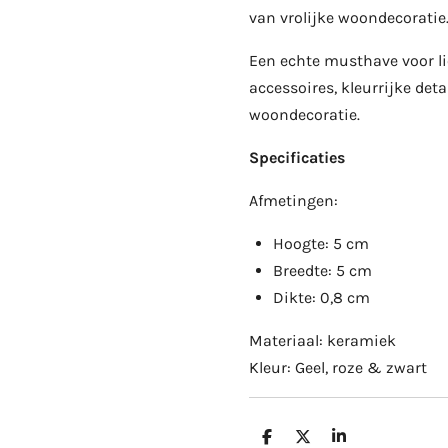
van vrolijke woondecoratie
Een echte musthave voor li
accessoires, kleurrijke deta
woondecoratie.
Specificaties
Afmetingen:
Hoogte: 5 cm
Breedte: 5 cm
Dikte: 0,8 cm
Materiaal: keramiek
Kleur: Geel, roze & zwart
D
D
S