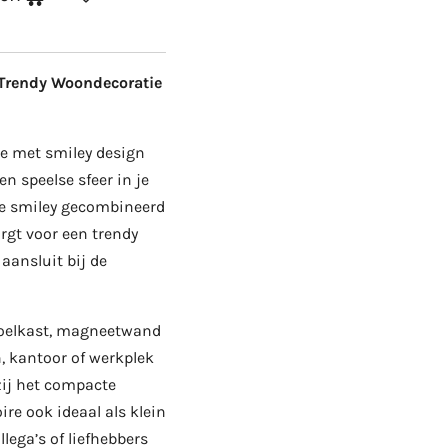
 Trendy Woondecoratie
je met smiley design
en speelse sfeer in je
ele smiley gecombineerd
rgt voor een trendy
 aansluit bij de
 koelkast, magneetwand
, kantoor of werkplek
zij het compacte
re ook ideaal als klein
lega’s of liefhebbers