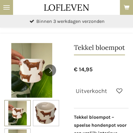
LOFLEVEN
Ga
direct
Binnen 3 werkdagen verzonden
naar
de
hoofdinhoud
Tekkel bloempot
€ 14,95
Uitverkocht
Tekkel bloempot –
speelse hondenpot voor