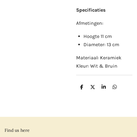
Specificaties
Afmetingen:
Hoogte 11 cm
Diameter: 13 cm
Materiaal: Keramiek
Kleur: Wit & Bruin
D
D
S
D
e
e
h
e
l
e
a
l
e
l
r
e
n
e
n
Find us here