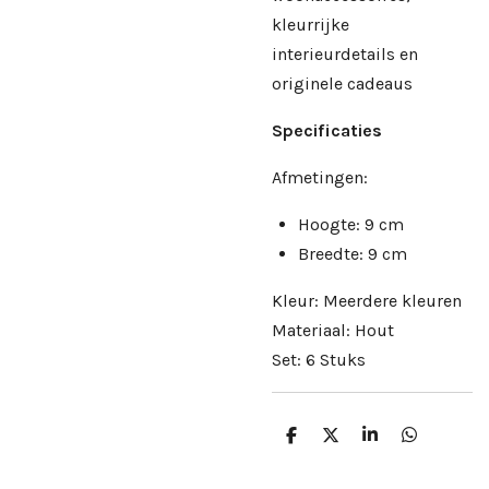
kleurrijke
interieurdetails en
originele cadeaus
Specificaties
Afmetingen:
Hoogte: 9 cm
Breedte: 9 cm
Kleur: Meerdere kleuren
Materiaal: Hout
Set: 6 Stuks
D
D
S
D
e
e
h
e
l
e
a
l