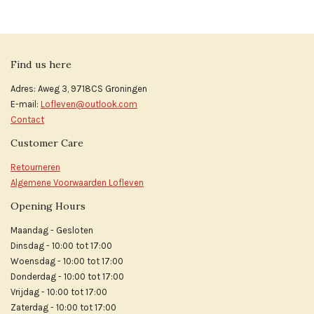
e
l
r
e
n
e
n
Find us here
Adres: Aweg 3, 9718CS Groningen
E-mail:
Lofleven@outlook.com
Contact
Customer Care
Retourneren
Algemene Voorwaarden Lofleven
Opening Hours
Maandag - Gesloten
Dinsdag - 10:00 tot 17:00
Woensdag - 10:00 tot 17:00
Donderdag - 10:00 tot 17:00
Vrijdag - 10:00 tot 17:00
Zaterdag - 10:00 tot 17:00