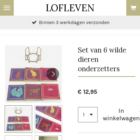
LOFLEVEN
Ga
direct
Binnen 3 werkdagen verzonden
naar
de
hoofdinhoud
Set van 6 wilde
dieren
onderzetters
€ 12,95
In
winkelwagen