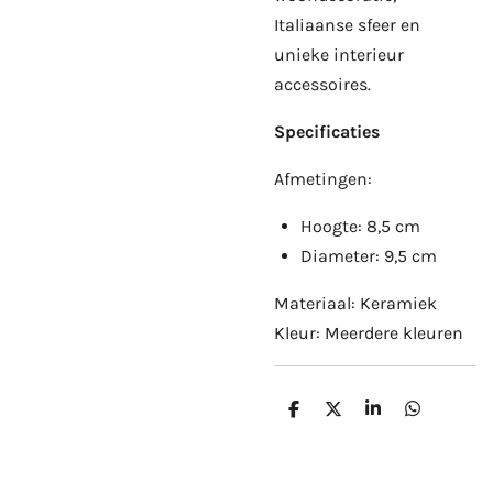
Italiaanse sfeer en
unieke interieur
accessoires.
Specificaties
Afmetingen:
Hoogte: 8,5 cm
Diameter: 9,5 cm
Materiaal: Keramiek
Kleur: Meerdere kleuren
D
D
S
D
e
e
h
e
l
e
a
l
e
l
r
e
n
e
n