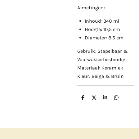
Afmetingen:
Inhoud: 340 ml
Hoogte: 10,5 cm
Diameter: 8,5 cm
Gebruik: Stapelbaar &
Vaatwasserbestendig
Materiaal: Keramiek
Kleur: Beige & Bruin
D
D
S
D
e
e
h
e
l
e
a
l
e
l
r
e
n
e
n