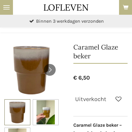
LOFLEVEN
Ga
direct
Binnen 3 werkdagen verzonden
naar
de
hoofdinhoud
Caramel Glaze
beker
€ 6,50
Uitverkocht
Caramel Glaze beker –