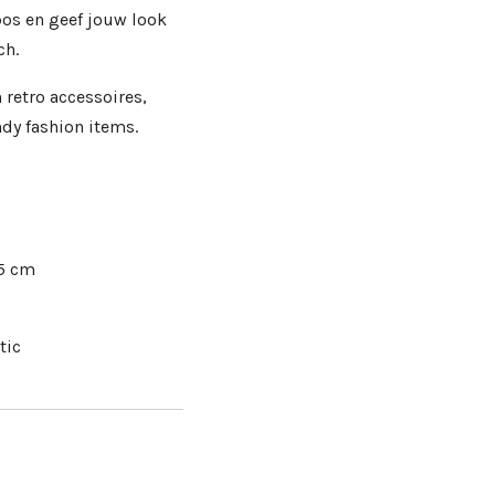
bos en geef jouw look
ch.
 retro accessoires,
ndy fashion items.
,5 cm
tic