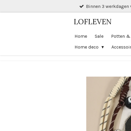
Binnen 3 werkdagen 
Ga
direct
LOFLEVEN
naar
de
Home
Sale
Potten &
hoofdinhoud
Home deco
Accessoi