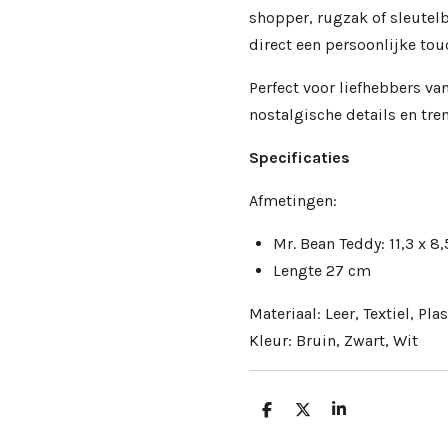
shopper, rugzak of sleutel
direct een persoonlijke tou
Perfect voor liefhebbers van
nostalgische details en tre
Specificaties
Afmetingen:
Mr. Bean Teddy: 11,3 x 8
Lengte 27 cm
Materiaal: Leer, Textiel, Plas
Kleur: Bruin, Zwart, Wit
D
D
S
e
e
h
l
e
a