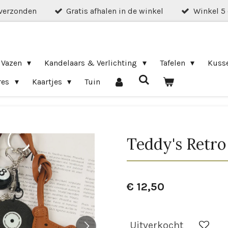
verzonden
Gratis afhalen in de winkel
Winkel 5
 Vazen
Kandelaars & Verlichting
Tafelen
Kuss
res
Kaartjes
Tuin
Teddy's Retr
€ 12,50
Uitverkocht