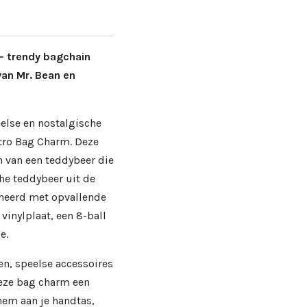
– trendy bagchain
an Mr. Bean en
eelse en nostalgische
tro Bag Charm. Deze
n van een teddybeer die
he teddybeer uit de
neerd met opvallende
 vinylplaat, een 8-ball
e.
en, speelse accessoires
eze bag charm een
hem aan je handtas,