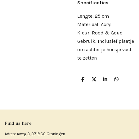
Specificaties
Lengte: 25 cm
Materiaal: Acryl
Kleur: Rood & Goud
Gebruik: Inclusief plaatje
om achter je hoesje vast
te zetten
D
D
S
D
e
e
h
e
l
e
a
l
e
l
r
e
n
e
n
Find us here
Adres: Aweg 3, 9718CS Groningen