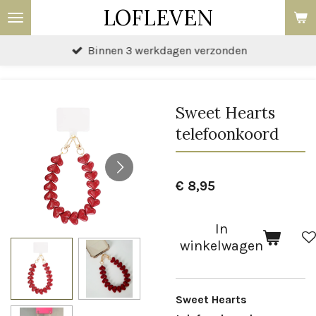
LOFLEVEN
Ga
direct
Binnen 3 werkdagen verzonden
naar
de
hoofdinhoud
Sweet Hearts
telefoonkoord
€ 8,95
In
winkelwagen
Sweet Hearts