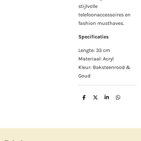
stijlvolle
telefoonaccessoires en
fashion musthaves.
Specificaties
Lengte: 33 cm
Materiaal: Acryl
Kleur: Baksteenrood &
Goud
D
D
S
D
e
e
h
e
l
e
a
l
e
l
r
e
n
e
n