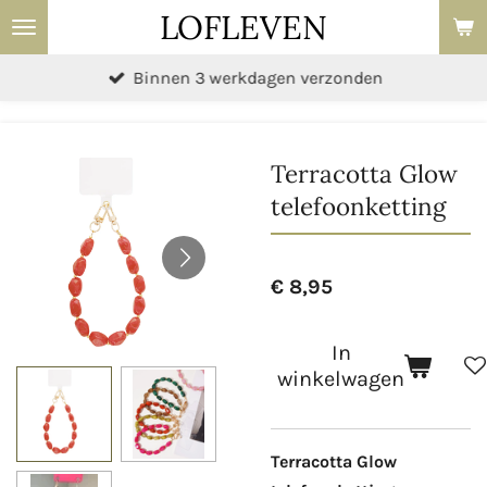
LOFLEVEN
Ga
direct
Binnen 3 werkdagen verzonden
naar
de
hoofdinhoud
Terracotta Glow
telefoonketting
€ 8,95
In
winkelwagen
Terracotta Glow