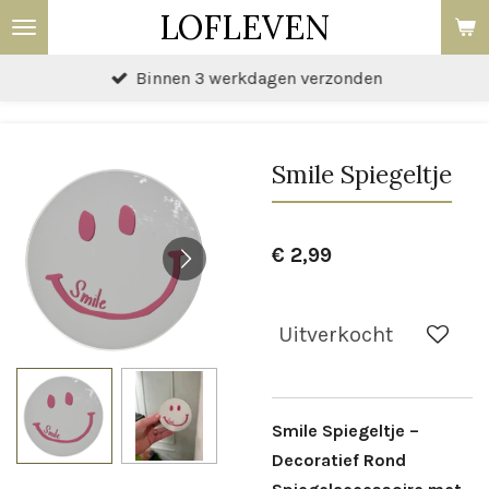
LOFLEVEN
Ga
direct
Binnen 3 werkdagen verzonden
naar
de
hoofdinhoud
Smile Spiegeltje
€ 2,99
Uitverkocht
Smile Spiegeltje –
Decoratief Rond