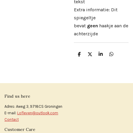
tekst
Extra informatie: Dit
spiegeltje
bevat
geen
haakje aan de
achterzijde
D
D
S
D
e
e
h
e
l
e
a
l
e
l
r
e
n
e
n
Find us here
Adres: Aweg 3, 9718CS Groningen
E-mail:
Lofleven@outlook.com
Contact
Customer Care