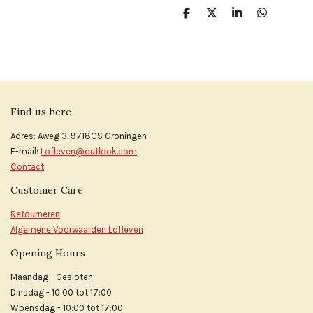
D
D
S
D
e
e
h
e
l
e
a
l
e
l
r
e
n
e
n
Find us here
Adres: Aweg 3, 9718CS Groningen
E-mail:
Lofleven@outlook.com
Contact
Customer Care
Retourneren
Algemene Voorwaarden Lofleven
Opening Hours
Maandag - Gesloten
Dinsdag - 10:00 tot 17:00
Woensdag - 10:00 tot 17:00