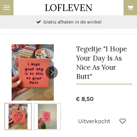
LOFLEVEN
Ga
direct
Gratis afhalen in de winkel
naar
de
hoofdinhoud
Tegeltje "I Hope
Your Day Is As
Nice As Your
Butt"
€ 8,50
Uitverkocht