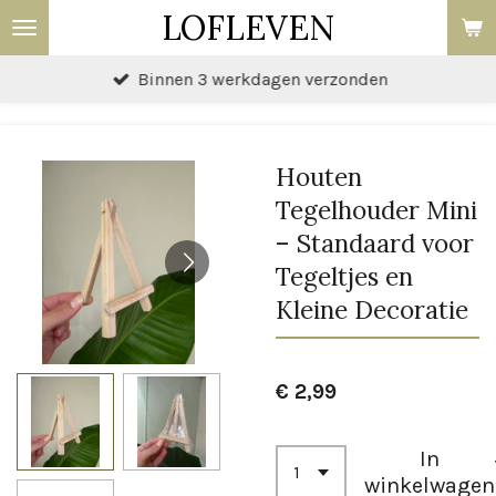
LOFLEVEN
Ga
direct
Binnen 3 werkdagen verzonden
naar
de
hoofdinhoud
Houten
Tegelhouder Mini
– Standaard voor
Tegeltjes en
Kleine Decoratie
€ 2,99
In
winkelwagen