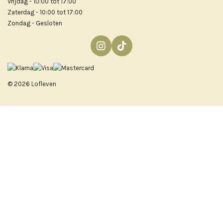
Vrijdag - 10:00 tot 17:00
Zaterdag - 10:00 tot 17:00
Zondag - Gesloten
I
T
n
i
s
k
t
T
© 2026 Lofleven
a
o
g
k
r
a
m