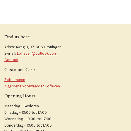
e
e
h
e
l
e
a
l
e
l
r
e
n
e
n
Find us here
Adres: Aweg 3, 9718CS Groningen
E-mail:
Lofleven@outlook.com
Contact
Customer Care
Retourneren
Algemene Voorwaarden Lofleven
Opening Hours
Maandag - Gesloten
Dinsdag - 10:00 tot 17:00
Woensdag - 10:00 tot 17:00
Donderdag - 10:00 tot 17:00