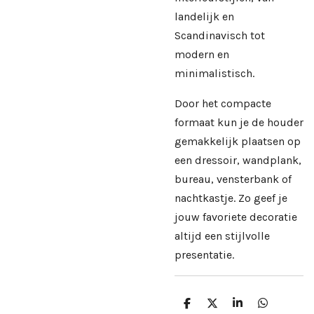
landelijk en
Scandinavisch tot
modern en
minimalistisch.
Door het compacte
formaat kun je de houder
gemakkelijk plaatsen op
een dressoir, wandplank,
bureau, vensterbank of
nachtkastje. Zo geef je
jouw favoriete decoratie
altijd een stijlvolle
presentatie.
D
D
S
D