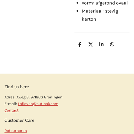
Vorm: afgerond ovaal
Materiaal: stevig
karton
D
D
S
D
e
e
h
e
l
e
a
l
e
l
r
e
n
e
n
Find us here
Adres: Aweg 3, 9718CS Groningen
E-mail:
Lofleven@outlook.com
Contact
Customer Care
Retourneren