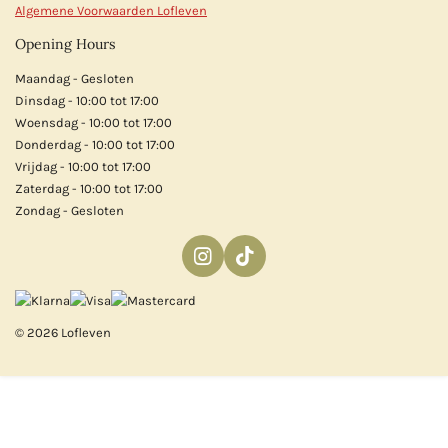
Algemene Voorwaarden Lofleven
Opening Hours
Maandag - Gesloten
Dinsdag - 10:00 tot 17:00
Woensdag - 10:00 tot 17:00
Donderdag - 10:00 tot 17:00
Vrijdag - 10:00 tot 17:00
Zaterdag - 10:00 tot 17:00
Zondag - Gesloten
I
T
n
i
s
k
t
T
© 2026 Lofleven
a
o
g
k
r
a
m