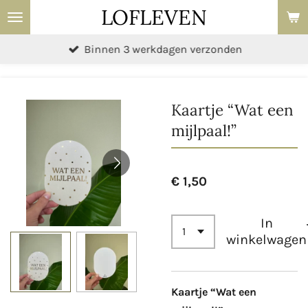
LOFLEVEN
Ga
direct
Binnen 3 werkdagen verzonden
naar
de
hoofdinhoud
Kaartje “Wat een
mijlpaal!”
€ 1,50
In
winkelwagen
Kaartje “Wat een